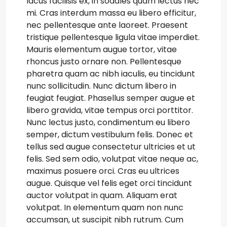
lacus facilisis ex, in sodales quam lectus nec
mi. Cras interdum massa eu libero efficitur,
nec pellentesque ante laoreet. Praesent
tristique pellentesque ligula vitae imperdiet.
Mauris elementum augue tortor, vitae
rhoncus justo ornare non. Pellentesque
pharetra quam ac nibh iaculis, eu tincidunt
nunc sollicitudin. Nunc dictum libero in
feugiat feugiat. Phasellus semper augue et
libero gravida, vitae tempus orci porttitor.
Nunc lectus justo, condimentum eu libero
semper, dictum vestibulum felis. Donec et
tellus sed augue consectetur ultricies et ut
felis. Sed sem odio, volutpat vitae neque ac,
maximus posuere orci. Cras eu ultrices
augue. Quisque vel felis eget orci tincidunt
auctor volutpat in quam. Aliquam erat
volutpat. In elementum quam non nunc
accumsan, ut suscipit nibh rutrum. Cum