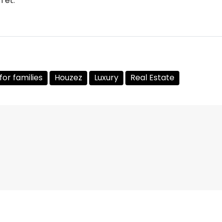
n et.
for families
Houzez
Luxury
Real Estate