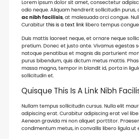
Lorem ipsum dolor sit amet, consectetur adipiscin
odio neque. Aliquam hendrerit sollicitudin purus
ac nibh facilisis
, at malesuada orci congue. Null
Curabitur
this is a text link
libero tempus congue
Duis mattis laoreet neque, et ornare neque sollic
pretium. Donec et justo ante. Vivamus egestas s
natoque penatibus et magnis dis parturient montes
purus bibendum, quis dictum metus mattis. Phasel
massa magna, tempor in blandit id, porta in ligu
sollicitudin et.
Quisque This Is A Link Nibh Facil
Nullam tempus sollicitudin cursus. Nulla elit mauri
adipiscing erat. Curabitur adipiscing erat vel 
Aenean gravida mi non aliquet porttitor. Praesent
condimentum metus, in convallis libero ligula ut 