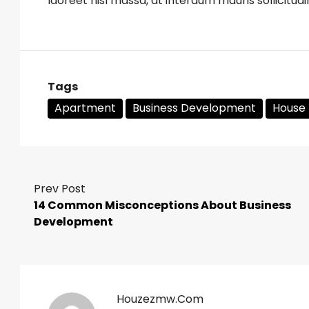
laoreet nisl massa, at interdum mauris sollicitudi
Tags
Apartment
Business Development
House 
Prev Post
14 Common Misconceptions About Business
Development
Houzezmw.com