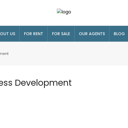
OUT US
FOR RENT
FOR SALE
OUR AGENTS
BLOG
pment
ness Development