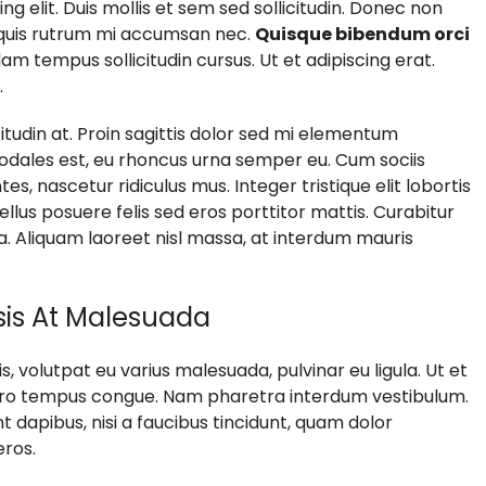
g elit. Duis mollis et sem sed sollicitudin. Donec non
, quis rutrum mi accumsan nec.
Quisque bibendum orci
am tempus sollicitudin cursus. Ut et adipiscing erat.
.
itudin at. Proin sagittis dolor sed mi elementum
odales est, eu rhoncus urna semper eu. Cum sociis
, nascetur ridiculus mus. Integer tristique elit lobortis
lus posuere felis sed eros porttitor mattis. Curabitur
la. Aliquam laoreet nisl massa, at interdum mauris
isis At Malesuada
s, volutpat eu varius malesuada, pulvinar eu ligula. Ut et
libero tempus congue. Nam pharetra interdum vestibulum.
 dapibus, nisi a faucibus tincidunt, quam dolor
eros.