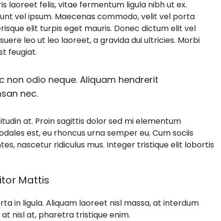
s laoreet felis, vitae fermentum ligula nibh ut ex.
dunt vel ipsum. Maecenas commodo, velit vel porta
sque elit turpis eget mauris. Donec dictum elit vel
uere leo ut leo laoreet, a gravida dui ultricies. Morbi
t feugiat.
nec non odio neque. Aliquam hendrerit
msan nec.
itudin at. Proin sagittis dolor sed mi elementum
odales est, eu rhoncus urna semper eu. Cum sociis
, nascetur ridiculus mus. Integer tristique elit lobortis
itor Mattis
ta in ligula. Aliquam laoreet nisl massa, at interdum
e at nisl at, pharetra tristique enim.